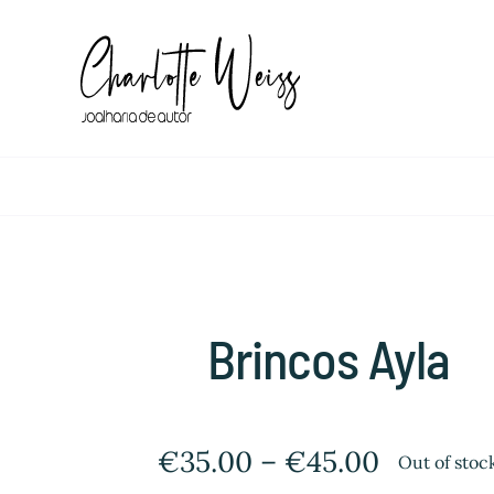
Skip
to
content
Brincos Ayla
€
35.00
–
€
45.00
Out of stoc