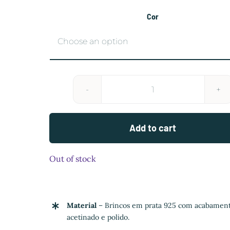
Cor
Brincos
Ayla
quantity
Add to cart
Out of stock
Material
– Brincos em prata 925 com acabamen
acetinado e polido.