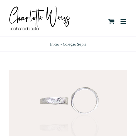
Skip
to
content
Início
»
Coleção Sépia
/
SELECT OPTIONS
DETALHES